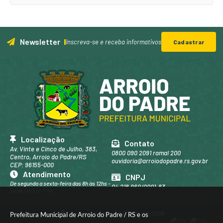
Newsletter
Inscreva-se e receba informativos
Cadastrar
Localização
Contato
Av. Vinte e Cinco de Julho, 383,
0800 090 2091 ramal 200
Centro, Arroio do Padre/RS
ouvidoria@arroiodopadre.rs.gov.br
CEP: 96155-000
Atendimento
CNPJ
De segunda a sexta-feira das 8h às 12hs -
04.218.960/0001-83
tarde 13hs às 17hs
Versão do Sistema:
3.5.3 - 19/06/2026
Prefeitura Municipal de Arroio do Padre / RS e os