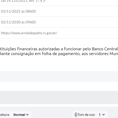
Lei 14.133/2021, Art. 1º, § 2º
03/11/2025 às 08h00
02/11/2030 às 09h00
https://www.arroiodopadre.rs.gov.br/
tuições financeiras autorizadas a funcionar pelo Banco Central 
ante consignação em folha de pagamento, aos servidores Muni
 MÍDIAS
eitura:
Tom de voz: