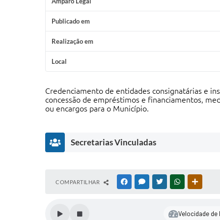
Amparo Legal
Publicado em
Realização em
Local
Credenciamento de entidades consignatárias e insti
concessão de empréstimos e financiamentos, medi
ou encargos para o Município.
Secretarias Vinculadas
S
COMPARTILHAR
FACEBOOK
MESSENGER
TWITTER
WHATSAPP
OUTRAS
e
cr
e
Velocidade de l
t