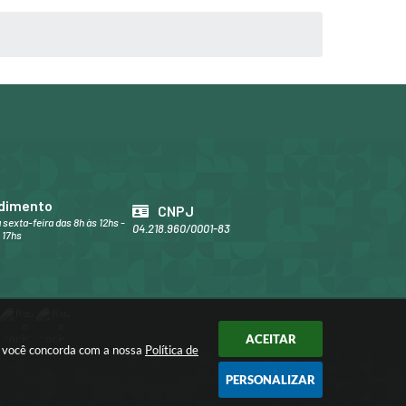
dimento
CNPJ
 sexta-feira das 8h às 12hs -
04.218.960/0001-83
 17hs
ACEITAR
ar você concorda com a nossa
Política de
PERSONALIZAR