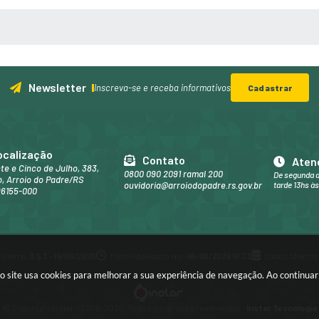
 MÍDIAS
Newsletter
Inscreva-se e receba informativos
Cadastrar
ocalização
Contato
Aten
nte e Cinco de Julho, 383,
0800 090 2091 ramal 200
De segunda a
, Arroio do Padre/RS
ouvidoria@arroiodopadre.rs.gov.br
tarde 13hs às
96155-000
Sistema:
3.5.3 - 19/06/2026
Portal atualizado em:
06/08/2026 16:33
Dados Abertos
sso site usa cookies para melhorar a sua experiência de navegação. Ao continu
© Copyright Instar - 2006-2026. Todos os direitos reservados -
Instar Tecnologia