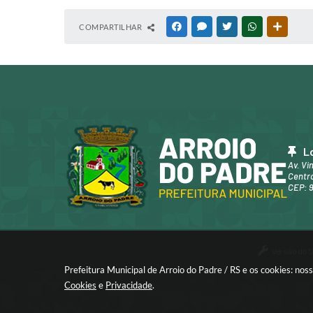
COMPARTILHAR
FACEBOOK
MESSENGER
TWITTER
WHATSAPP
OUTRAS
L
Av. Vi
Centro
CEP: 
Versão do 
Prefeitura Municipal de Arroio do Padre / RS e os cookies: no
Cookies
e
Privacidade
.