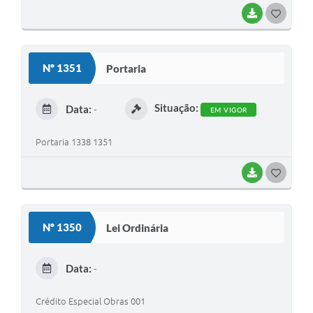
BAIXAR
G
O
S
Nº 1351
Portaria
T
E
Situação:
Data:
-
EM VIGOR
I
Portaria 1338 1351
BAIXAR
G
O
S
Nº 1350
Lei Ordinária
T
E
Data:
-
I
Crédito Especial Obras 001