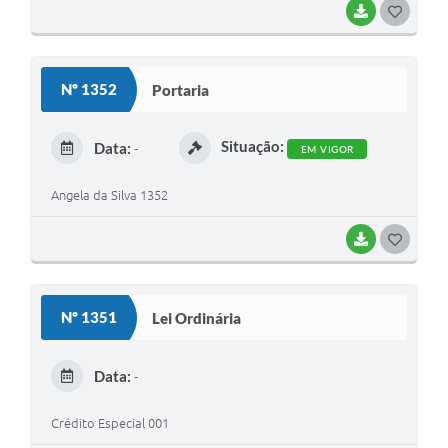
BAIXAR
G
O
S
Nº 1352
Portaria
T
E
Situação:
Data:
-
EM VIGOR
I
Angela da Silva 1352
BAIXAR
G
O
S
Nº 1351
Lei Ordinária
T
E
Data:
-
I
Crédito Especial 001