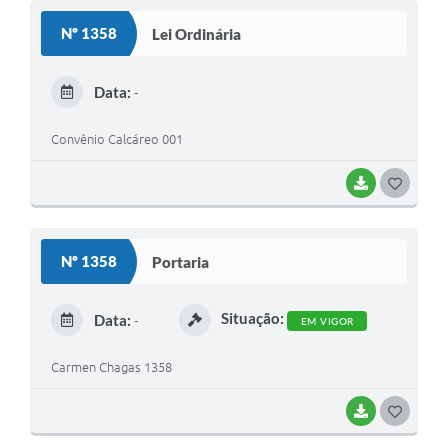
S
Nº 1358
Lei Ordinária
T
E
Data:
-
I
Convênio Calcáreo 001
BAIXAR
G
O
S
Nº 1358
Portaria
T
E
Situação:
Data:
-
EM VIGOR
I
Carmen Chagas 1358
BAIXAR
G
O