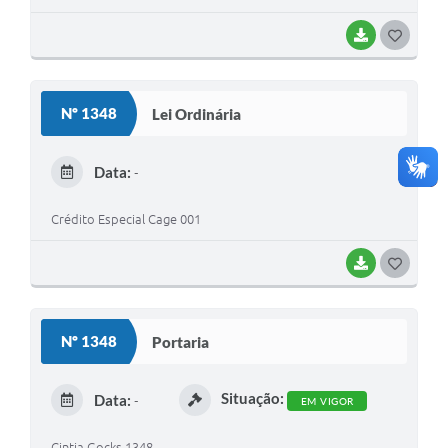
BAIXAR
G
O
S
Nº 1348
Lei Ordinária
T
E
Data:
-
I
Crédito Especial Cage 001
BAIXAR
G
O
S
Nº 1348
Portaria
T
E
Situação:
Data:
-
EM VIGOR
I
Cintia Gocks 1348