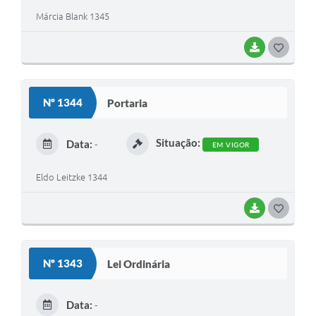
Márcia Blank 1345
BAIXAR
G
O
S
Nº 1344
Portaria
T
E
Situação:
Data:
-
EM VIGOR
I
Eldo Leitzke 1344
BAIXAR
G
O
S
Nº 1343
Lei Ordinária
T
E
Data:
-