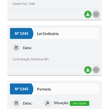
Cleide Fiss 1346
BAIXAR
G
O
S
Nº 1345
Lei Ordinária
T
E
Data:
-
I
Contratação Pediatra 001
BAIXAR
G
O
S
Nº 1345
Portaria
T
E
Situação:
Data:
-
EM VIGOR
I