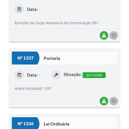
E
Data:
-
I
Extinção de Cargo Assessora de Comunicação 001
BAIXAR
G
O
S
Nº 1337
Portaria
T
E
Situação:
Data:
-
EM VIGOR
I
André Wickboldt 1337
BAIXAR
G
O
S
Nº 1336
Lei Ordinária
T