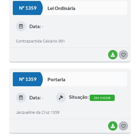
S
Nº 1359
Lei Ordinária
T
E
Data:
-
I
Contrapartida Calcário 001
BAIXAR
G
O
S
Nº 1359
Portaria
T
E
Situação:
Data:
-
EM VIGOR
I
Jacqueline da Cruz 1359
BAIXAR
G
O