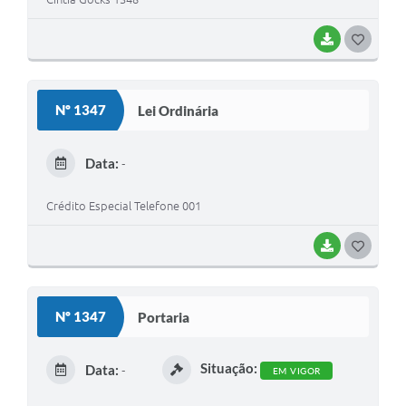
BAIXAR
G
O
S
Nº 1347
Lei Ordinária
T
E
Data:
-
I
Crédito Especial Telefone 001
BAIXAR
G
O
S
Nº 1347
Portaria
T
E
Situação:
Data:
-
EM VIGOR
I