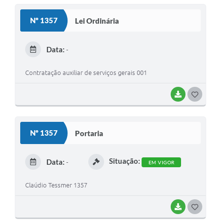
S
Nº 1357
Lei Ordinária
T
E
Data:
-
I
Contratação auxiliar de serviços gerais 001
BAIXAR
G
O
S
Nº 1357
Portaria
T
E
Situação:
Data:
-
EM VIGOR
I
Claúdio Tessmer 1357
BAIXAR
G