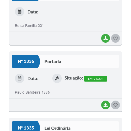
E
Data:
-
I
Bolsa Família 001
BAIXAR
G
O
S
Nº 1336
Portaria
T
E
Situação:
Data:
-
EM VIGOR
I
Paulo Bandeira 1336
BAIXAR
G
O
S
Nº 1335
Lei Ordinária