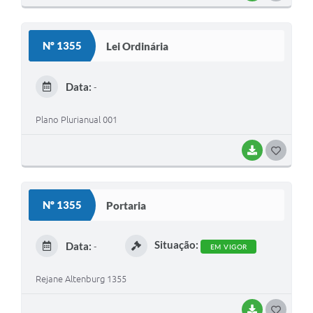
O
S
Nº 1355
Lei Ordinária
T
E
Data:
-
I
Plano Plurianual 001
BAIXAR
G
O
S
Nº 1355
Portaria
T
E
Situação:
Data:
-
EM VIGOR
I
Rejane Altenburg 1355
BAIXAR
G