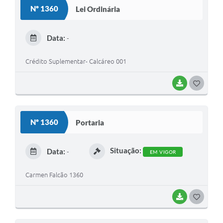
Nº 1360
Lei Ordinária
Data:
-
Crédito Suplementar- Calcáreo 001
BAIXAR
G
O
S
Nº 1360
Portaria
T
E
Situação:
Data:
-
EM VIGOR
I
Carmen Falcão 1360
BAIXAR
G
O