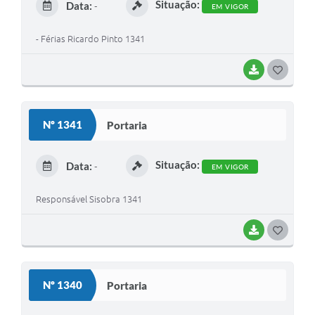
Situação:
Data:
-
EM VIGOR
I
- Férias Ricardo Pinto 1341
BAIXAR
G
O
S
Nº 1341
Portaria
T
E
Situação:
Data:
-
EM VIGOR
I
Responsável Sisobra 1341
BAIXAR
G
O
S
Nº 1340
Portaria
T