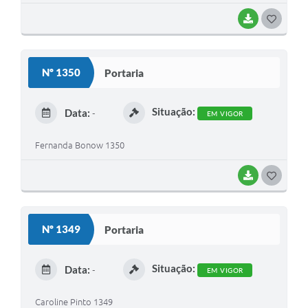
BAIXAR
G
O
S
Nº 1350
Portaria
T
E
Situação:
Data:
-
EM VIGOR
I
Fernanda Bonow 1350
BAIXAR
G
O
S
Nº 1349
Portaria
T
E
Situação:
Data:
-
EM VIGOR
I
Caroline Pinto 1349