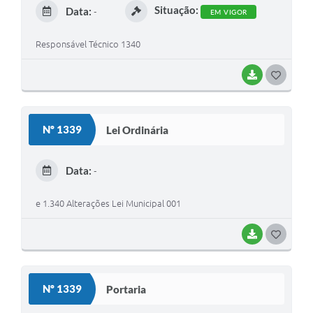
E
Situação:
Data:
-
EM VIGOR
I
Responsável Técnico 1340
BAIXAR
G
O
S
Nº 1339
Lei Ordinária
T
E
Data:
-
I
e 1.340 Alterações Lei Municipal 001
BAIXAR
G
O
S
Nº 1339
Portaria
T