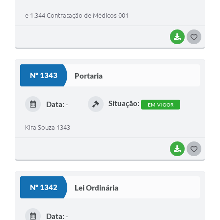
I
e 1.344 Contratação de Médicos 001
BAIXAR
G
O
S
Nº 1343
Portaria
T
E
Situação:
Data:
-
EM VIGOR
I
Kira Souza 1343
BAIXAR
G
O
S
Nº 1342
Lei Ordinária
T
E
Data:
-