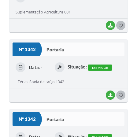
I
Suplementação Agricultura 001
BAIXAR
G
O
S
Nº 1342
Portaria
T
E
Situação:
Data:
-
EM VIGOR
I
- Férias Sonia de raújo 1342
BAIXAR
G
O
S
Nº 1342
Portaria
T
E
Situação: