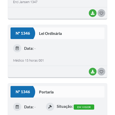
Erci Jansen 1347
BAIXAR
G
O
S
Nº 1346
Lei Ordinária
T
E
Data:
-
I
Médico 15 horas 001
BAIXAR
G
O
S
Nº 1346
Portaria
T
E
Situação:
Data:
-
EM VIGOR
I