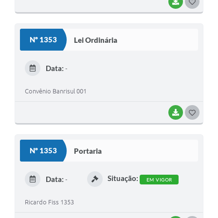
BAIXAR
G
O
S
Nº 1353
Lei Ordinária
T
E
Data:
-
I
Convênio Banrisul 001
BAIXAR
G
O
S
Nº 1353
Portaria
T
E
Situação:
Data:
-
EM VIGOR
I
Ricardo Fiss 1353