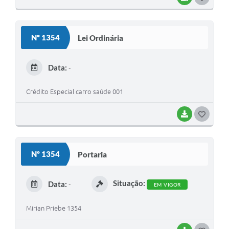
O
S
Nº 1354
Lei Ordinária
T
E
Data:
-
I
Crédito Especial carro saúde 001
BAIXAR
G
O
S
Nº 1354
Portaria
T
E
Situação:
Data:
-
EM VIGOR
I
Mirian Priebe 1354