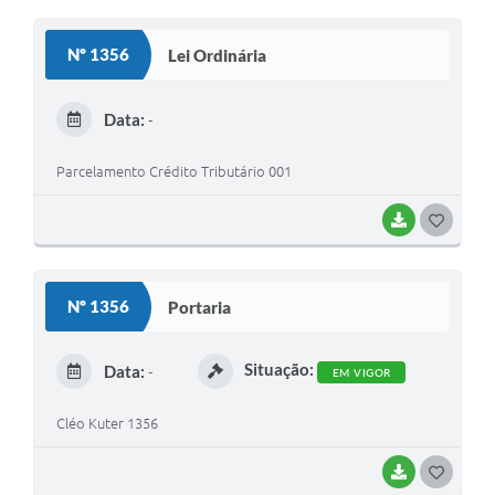
O
S
Nº 1356
Lei Ordinária
T
E
Data:
-
I
Parcelamento Crédito Tributário 001
BAIXAR
G
O
S
Nº 1356
Portaria
T
E
Situação:
Data:
-
EM VIGOR
I
Cléo Kuter 1356
BAIXAR
G