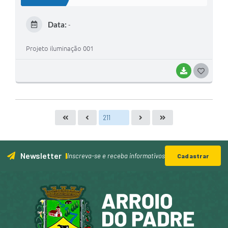
T
E
Data:
-
I
Projeto iluminação 001
BAIXAR
G
O
S
T
E
I
Newsletter
Inscreva-se e receba informativos
Cadastrar