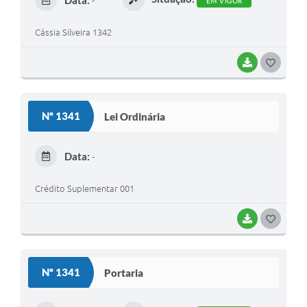
Data:
-
EM VIGOR
I
Cássia Silveira 1342
BAIXAR
G
O
S
Nº 1341
Lei Ordinária
T
E
Data:
-
I
Crédito Suplementar 001
BAIXAR
G
O
S
Nº 1341
Portaria
T
E