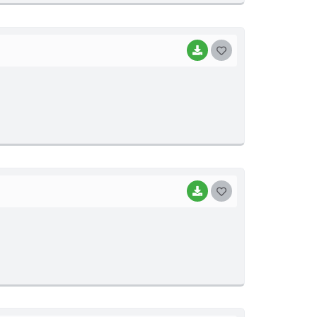
I
BAIXAR
G
O
S
T
E
I
BAIXAR
G
O
S
T
E
I