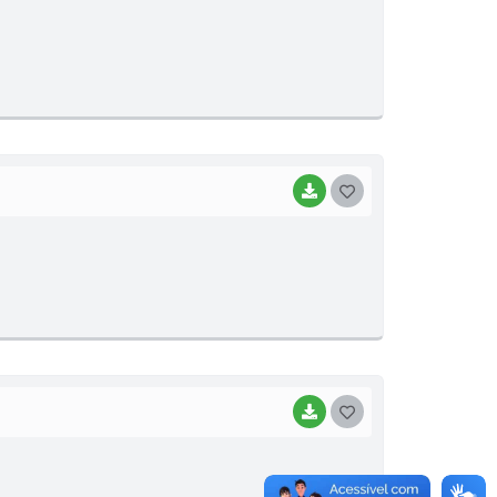
O
S
T
E
I
BAIXAR
G
O
S
T
E
I
BAIXAR
G
O
S