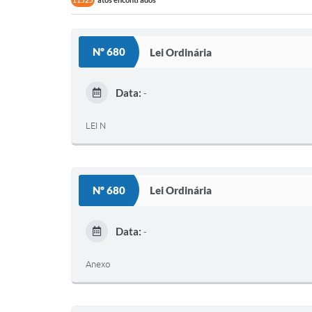
11525
Nº 680
Lei Ordinária
Data:
-
LEI N
Nº 680
Lei Ordinária
Data:
-
Anexo