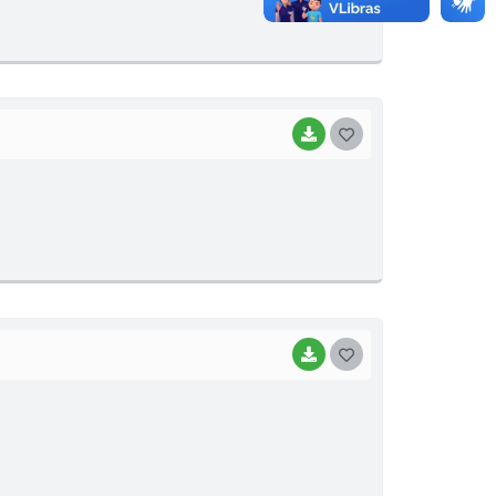
T
E
I
BAIXAR
G
O
S
T
E
I
BAIXAR
G
O
S
T
E