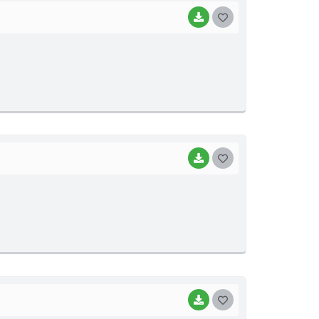
BAIXAR
G
O
S
T
E
I
BAIXAR
G
O
S
T
E
I
BAIXAR
G