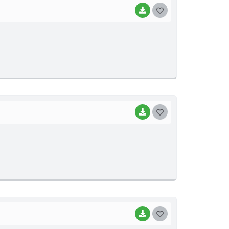
BAIXAR
G
O
S
T
E
I
BAIXAR
G
O
S
T
E
I
BAIXAR
G