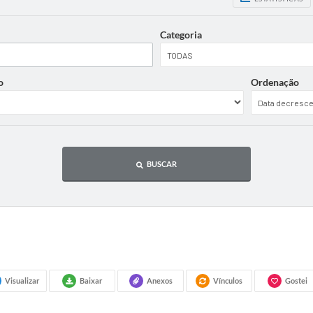
Categoria
o
Ordenação
BUSCAR
Visualizar
Baixar
Anexos
Vínculos
Gostei