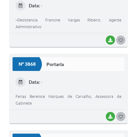
E
Data:
-
I
–Desistencia Francine Vargas Ribeiro, Agente
Administrativo
BAIXAR
G
O
S
Nº 3868
Portaria
T
E
Data:
-
I
Ferias Berenice Marques de Carvalho, Assessora de
Gabinete
BAIXAR
G
O
S