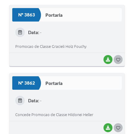
O
S
Nº 3863
Portaria
T
E
Data:
-
I
Promocao de Classe Gracieli Holz Fouchy
BAIXAR
G
O
S
Nº 3862
Portaria
T
E
Data:
-
I
Concede Promocao de Classe Hildonei Heller
BAIXAR
G