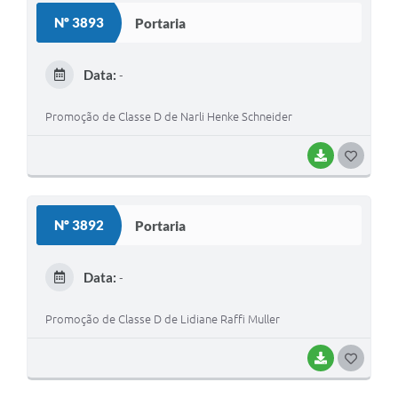
S
Nº 3893
Portaria
T
E
Data:
-
I
Promoção de Classe D de Narli Henke Schneider
BAIXAR
G
O
S
Nº 3892
Portaria
T
E
Data:
-
I
Promoção de Classe D de Lidiane Raffi Muller
BAIXAR
G
O