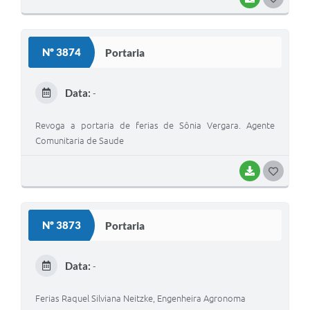
O
S
Nº 3874
Portaria
T
E
Data:
-
I
Revoga a portaria de ferias de Sônia Vergara. Agente
Comunitaria de Saude
BAIXAR
G
O
S
Nº 3873
Portaria
T
E
Data:
-
I
Ferias Raquel Silviana Neitzke, Engenheira Agronoma