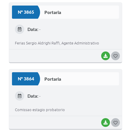
S
Nº 3865
Portaria
T
E
Data:
-
I
Ferias Sergio Aldrighi Raffi, Agente Administrativo
BAIXAR
G
O
S
Nº 3864
Portaria
T
E
Data:
-
I
Comissao estagio probatorio
BAIXAR
G