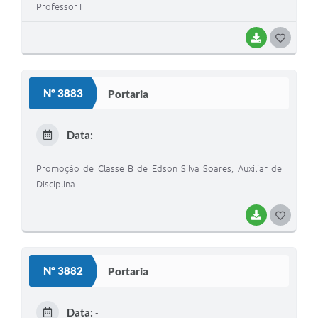
Professor I
BAIXAR
G
O
S
Nº 3883
Portaria
T
E
Data:
-
I
Promoção de Classe B de Edson Silva Soares, Auxiliar de
Disciplina
BAIXAR
G
O
S
Nº 3882
Portaria
T
E
Data:
-