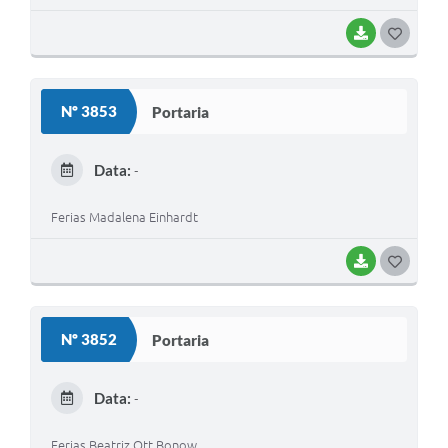
BAIXAR
G
O
S
Nº 3853
Portaria
T
E
Data:
-
I
Ferias Madalena Einhardt
BAIXAR
G
O
S
Nº 3852
Portaria
T
E
Data:
-
I
Ferias Beatriz Ott Bonow