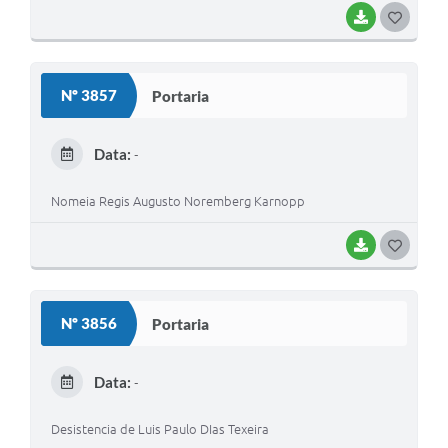
BAIXAR
G
O
S
Nº 3857
Portaria
T
E
Data:
-
I
Nomeia Regis Augusto Noremberg Karnopp
BAIXAR
G
O
S
Nº 3856
Portaria
T
E
Data:
-
I
Desistencia de Luis Paulo DIas Texeira