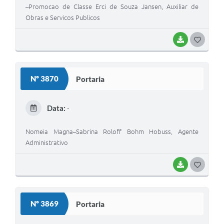
–Promocao de Classe Erci de Souza Jansen, Auxiliar de
Obras e Servicos Publicos
BAIXAR
G
O
S
Nº 3870
Portaria
T
E
Data:
-
I
Nomeia Magna–Sabrina Roloff Bohm Hobuss, Agente
Administrativo
BAIXAR
G
O
S
Nº 3869
Portaria
T