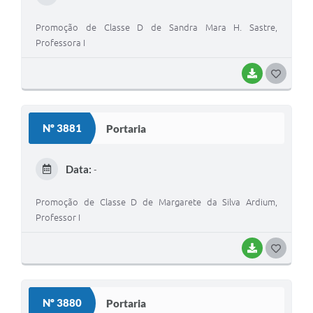
I
Promoção de Classe D de Sandra Mara H. Sastre,
Professora I
BAIXAR
G
O
S
Nº 3881
Portaria
T
E
Data:
-
I
Promoção de Classe D de Margarete da Silva Ardium,
Professor I
BAIXAR
G
O
S
Nº 3880
Portaria