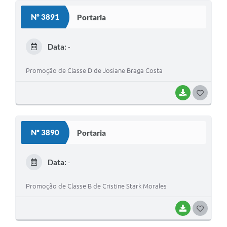
S
Nº 3891
Portaria
T
E
Data:
-
I
Promoção de Classe D de Josiane Braga Costa
BAIXAR
G
O
S
Nº 3890
Portaria
T
E
Data:
-
I
Promoção de Classe B de Cristine Stark Morales
BAIXAR
G
O