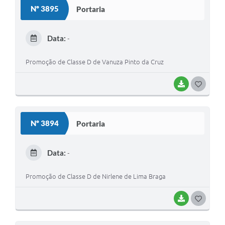
Nº 3895
Portaria
Data:
-
Promoção de Classe D de Vanuza Pinto da Cruz
BAIXAR
G
O
S
Nº 3894
Portaria
T
E
Data:
-
I
Promoção de Classe D de Nirlene de Lima Braga
BAIXAR
G
O