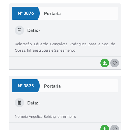
S
Nº 3876
Portaria
T
E
Data:
-
I
Relotação Eduardo Gonçalvez Rodrigues para a Sec. de
Obras, Infraestrutura e Saneamento
BAIXAR
G
O
S
Nº 3875
Portaria
T
E
Data:
-
I
Nomeia Angelica Behilng, enfermeiro
BAIXAR
G