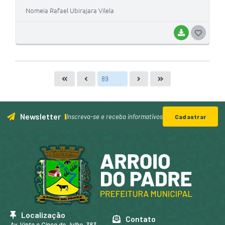
Nomeia Rafael Ubirajara Vilela
BAIXAR
G
O
S
T
E
I
Newsletter
Inscreva-se e receba informativos
Cadastrar
Localização
Contato
Av. Vinte e Cinco de Julho, 383,