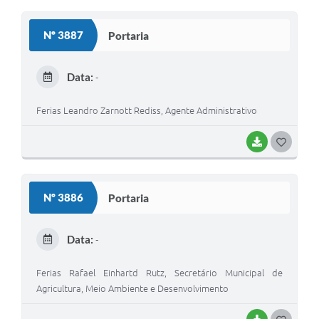
O
S
Nº 3887
Portaria
T
E
Data:
-
I
Ferias Leandro Zarnott Rediss, Agente Administrativo
BAIXAR
G
O
S
Nº 3886
Portaria
T
E
Data:
-
I
Ferias Rafael Einhartd Rutz, Secretário Municipal de
Agricultura, Meio Ambiente e Desenvolvimento