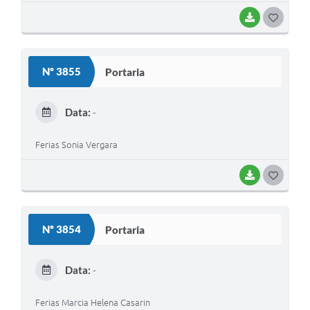
BAIXAR
G
O
S
Nº 3855
Portaria
T
E
Data:
-
I
Ferias Sonia Vergara
BAIXAR
G
O
S
Nº 3854
Portaria
T
E
Data:
-
I
Ferias Marcia Helena Casarin