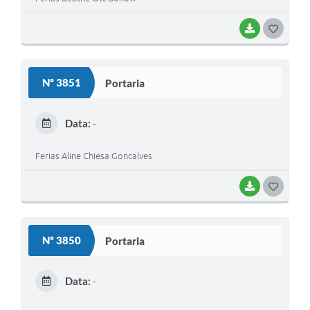
BAIXAR
G
O
S
Nº 3851
Portaria
T
E
Data:
-
I
Ferias Aline Chiesa Goncalves
BAIXAR
G
O
S
Nº 3850
Portaria
T
E
Data:
-
I