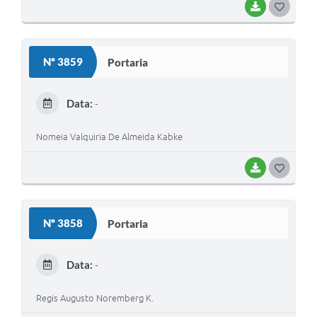
BAIXAR
G
O
S
Nº 3859
Portaria
T
E
Data:
-
I
Nomeia Valquiria De Almeida Kabke
BAIXAR
G
O
S
Nº 3858
Portaria
T
E
Data:
-
I
Regis Augusto Noremberg K.