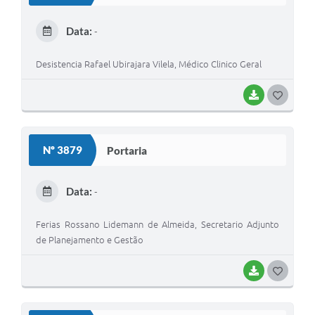
T
E
Data:
-
I
Desistencia Rafael Ubirajara Vilela, Médico Clinico Geral
BAIXAR
G
O
S
Nº 3879
Portaria
T
E
Data:
-
I
Ferias Rossano Lidemann de Almeida, Secretario Adjunto
de Planejamento e Gestão
BAIXAR
G
O
S