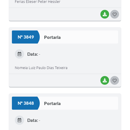
Ferias Elieser Peter Hessler
BAIXAR
G
O
S
Nº 3849
Portaria
T
E
Data:
-
I
Nomeia Luiz Paulo Dias Teixeira
BAIXAR
G
O
S
Nº 3848
Portaria
T
E
Data:
-
I