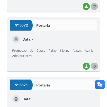
BAIXAR
G
O
S
Nº 3872
Portaria
T
E
Data:
-
I
Promocao de Classe Rafael Molina Alalan, Auxiliar
Administrativo
BAIXAR
G
O
S
Nº 3871
Portaria
T
E
Data:
-
I