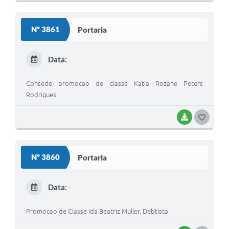
O
S
Nº 3861
Portaria
T
E
Data:
-
I
Consede promocao de classe Katia Rozane Peters
Rodrigues
BAIXAR
G
O
S
Nº 3860
Portaria
T
E
Data:
-
I
Promocao de Classe Ida Beatriz Muller, Debtista