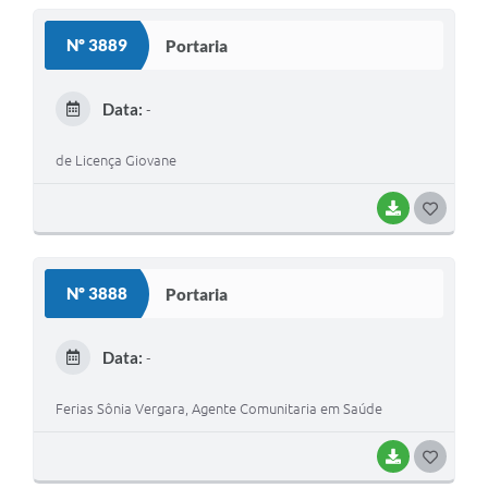
S
Nº 3889
Portaria
T
E
Data:
-
I
de Licença Giovane
BAIXAR
G
O
S
Nº 3888
Portaria
T
E
Data:
-
I
Ferias Sônia Vergara, Agente Comunitaria em Saúde
BAIXAR
G