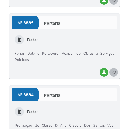
BAIXAR
G
O
S
Nº 3885
Portaria
T
E
Data:
-
I
Ferias Dalvino Perleberg, Auxiliar de Obras e Serviços
Públicos
BAIXAR
G
O
S
Nº 3884
Portaria
T
E
Data:
-
I
Promoção de Classe D Ana Claúdia Dos Santos Vaz,