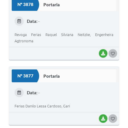
Nº 3878
Portaria
T
E
Data:
-
I
Revoga Ferias Raquel Silviana Neitzke, Engenheira
Agtronoma
BAIXAR
G
O
S
Nº 3877
Portaria
T
E
Data:
-
I
Ferias Danilo Lessa Cardoso, Gari
BAIXAR
G
O