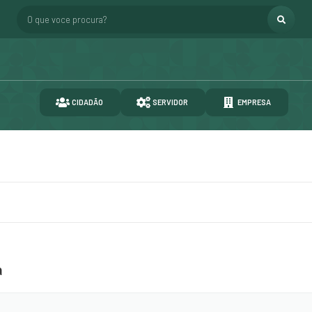
O que voce procura?
CIDADÃO
SERVIDOR
EMPRESA
a