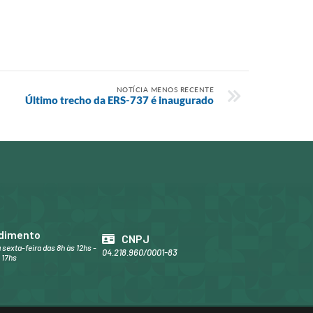
NOTÍCIA MENOS RECENTE
Último trecho da ERS-737 é inaugurado
dimento
CNPJ
 sexta-feira das 8h às 12hs -
04.218.960/0001-83
 17hs