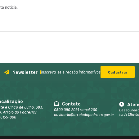
ta notícia.
Newsletter
Inscreva-se e receba informativos
Cadastrar
ocalização
Contato
Aten
nte e Cinco de Julho, 383,
0800 090 2091 ramal 200
De segunda a
, Arroio do Padre/RS
ouvidoria@arroiodopadre.rs.gov.br
tarde 13hs às
96155-000