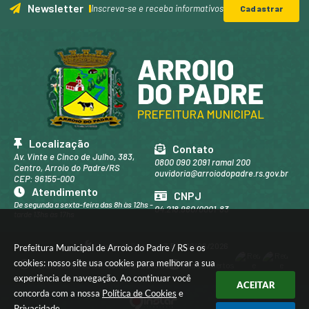
Newsletter
Inscreva-se e receba informativos
Cadastrar
Localização
Contato
Av. Vinte e Cinco de Julho, 383,
0800 090 2091 ramal 200
Centro, Arroio do Padre/RS
ouvidoria@arroiodopadre.rs.gov.br
CEP: 96155-000
Atendimento
CNPJ
De segunda a sexta-feira das 8h às 12hs -
04.218.960/0001-83
tarde 13hs às 17hs
Versão do Sistema:
3.5.3 - 19/06/2026
Prefeitura Municipal de Arroio do Padre / RS e os
cookies: nosso site usa cookies para melhorar a sua
Portal atualizado em:
05/08/2026 15:09
Dados Abertos
experiência de navegação. Ao continuar você
ACEITAR
concorda com a nossa
Política de Cookies
e
Privacidade
.