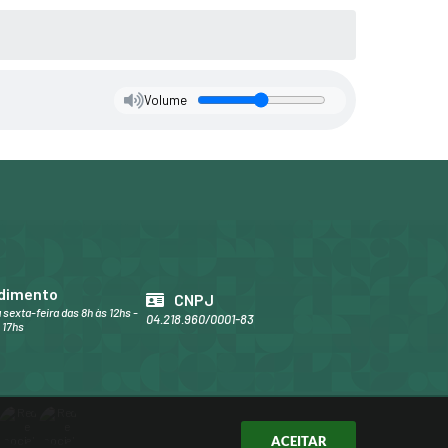
Volume
dimento
CNPJ
 sexta-feira das 8h às 12hs -
04.218.960/0001-83
 17hs
ACEITAR