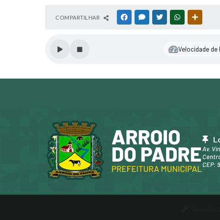
COMPARTILHAR
FACEBOOK
MESSENGER
TWITTER
WHATSAPP
OUTRAS
Velocidade de l
L
Av. Vi
Centro
CEP: 
Versão do 