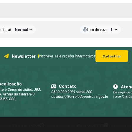
 MÍDIAS
eitura:
Tom de voz:
Newsletter
Inscreva-se e receba informativos
Cadastrar
ocalização
Contato
Aten
nte e Cinco de Julho, 383,
0800 090 2091 ramal 200
De segunda a
, Arroio do Padre/RS
ouvidoria@arroiodopadre.rs.gov.br
tarde 13hs às
96155-000
Sistema:
3.5.3 - 19/06/2026
Portal atualizado em:
06/08/2026 16:33
Dados Abertos