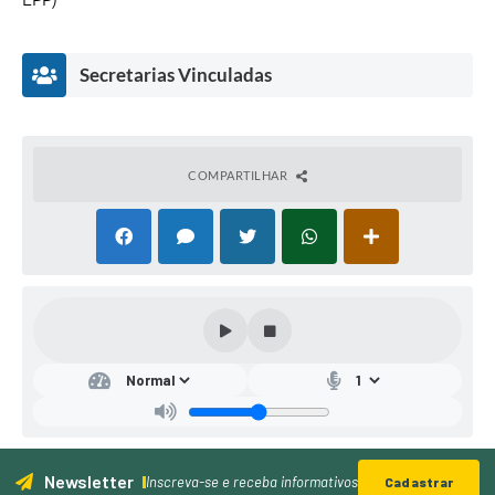
Secretarias Vinculadas
COMPARTILHAR
Secr
etar
ia
Mu
nici
pal
Newsletter
de
Inscreva-se e receba informativos
Cadastrar