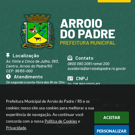
Saú
de e
Des
env
olvi
men
to...
Isma
el
Holz
Localização
Leitz
Contato
ke
Av. Vinte e Cinco de Julho, 383,
0800 090 2091 ramal 200
Centro, Arroio do Padre/RS
ouvidoria@arroiodopadre.rs.gov.br
CEP: 96155-000
Atendimento
CNPJ
De segunda a sexta-feira das 8h às 12hs -
04.218.960/0001-83
tarde 13hs às 17hs
Versão do Sistema:
3.5.3 - 19/06/2026
Prefeitura Municipal de Arroio do Padre / RS e os
cookies: nosso site usa cookies para melhorar a sua
Portal atualizado em:
07/08/2026 16:39
Dados Abertos
experiência de navegação. Ao continuar você
ACEITAR
concorda com a nossa
Política de Cookies
e
Privacidade
.
© Copyright Instar - 2006-2026. Todos os direitos reservados -
PERSONALIZAR
Instar Tecnologia