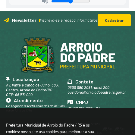
Newsletter
Inscreva-se e receba informativos
Cadastrar
Localização
Contato
Av. Vinte e Cinco de Julho, 383,
0800 090 2091 ramal 200
Centro, Arroio do Padre/RS
ouvidoria@arroiodopadre.rs.gov.br
CEP: 96155-000
Atendimento
CNPJ
De segunda a sexta-feira das 8h às 12hs -
04.218.960/0001-83
tarde 13hs às 17hs
Versão do Sistema:
3.5.3 - 19/06/2026
Prefeitura Municipal de Arroio do Padre / RS e os
cookies: nosso site usa cookies para melhorar a sua
Portal atualizado em:
07/08/2026 16:39
Dados Abertos