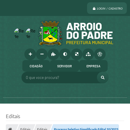
LOGIN / CADASTRO
CIDADÃO
SERVIDOR
EMPRESA
O que voce procura?
Editais
Editais
Editais
Processo Seletivo Simplificado Edital 10/2023