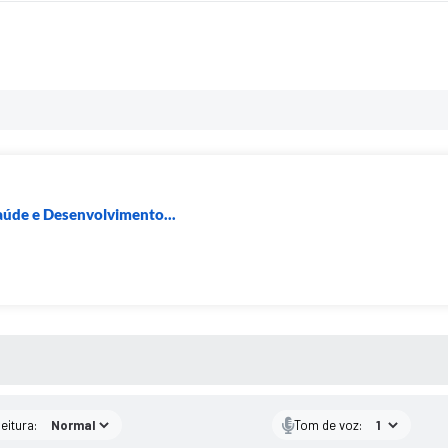
.
aúde e Desenvolvimento...
 MÍDIAS
eitura:
Tom de voz: