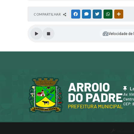
COMPARTILHAR
FACEBOOK
MESSENGER
TWITTER
WHATSAPP
OUTRAS
Velocidade de l
L
Av. Vi
Centro
CEP: 
Versão do 