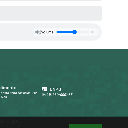
Volume
dimento
CNPJ
 sexta-feira das 8h às 12hs -
04.218.960/0001-83
 17hs