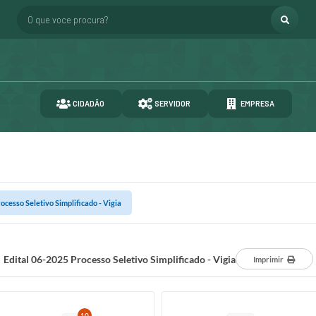
O que voce procura?
CIDADÃO
SERVIDOR
EMPRESA
ocesso Seletivo Simplificado - Vigia
Edital 06-2025 Processo Seletivo Simplificado - Vigia
Imprimir
10