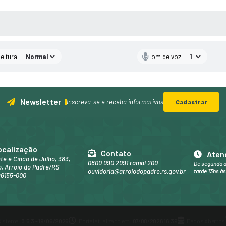
 MÍDIAS
eitura:
Tom de voz:
Newsletter
Inscreva-se e receba informativos
Cadastrar
ocalização
Contato
Aten
nte e Cinco de Julho, 383,
0800 090 2091 ramal 200
De segunda a
, Arroio do Padre/RS
ouvidoria@arroiodopadre.rs.gov.br
tarde 13hs às
96155-000
Sistema:
3.5.3 - 19/06/2026
Portal atualizado em:
07/08/2026 16:39
Dados Abertos