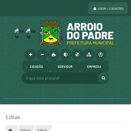
LOGIN / CADASTRO
CIDADÃO
SERVIDOR
EMPRESA
O que voce procura?
Editais
Editais
Editais