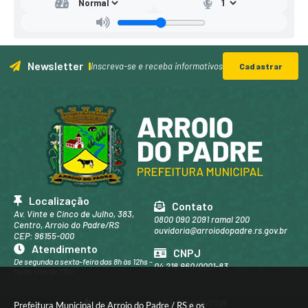
Newsletter
Inscreva-se e receba informativos
Cadastrar
Localização
Contato
Av. Vinte e Cinco de Julho, 383,
0800 090 2091 ramal 200
Centro, Arroio do Padre/RS
ouvidoria@arroiodopadre.rs.gov.br
CEP: 96155-000
Atendimento
CNPJ
De segunda a sexta-feira das 8h às 12hs -
04.218.960/0001-83
tarde 13hs às 17hs
Versão do Sistema:
3.5.3 - 19/06/2026
Prefeitura Municipal de Arroio do Padre / RS e os