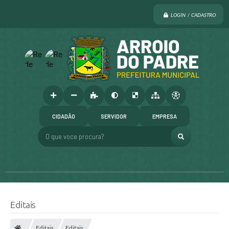
LOGIN / CADASTRO
CIDADÃO
SERVIDOR
EMPRESA
O que voce procura?
Editais
Editais
Editais