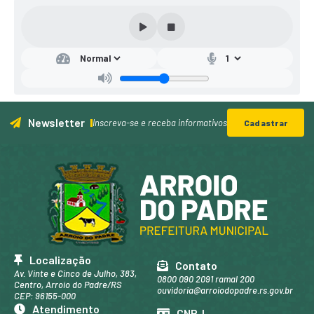
Newsletter
Inscreva-se e receba informativos
Cadastrar
Localização
Contato
Av. Vinte e Cinco de Julho, 383,
0800 090 2091 ramal 200
Centro, Arroio do Padre/RS
ouvidoria@arroiodopadre.rs.gov.br
CEP: 96155-000
Atendimento
CNPJ