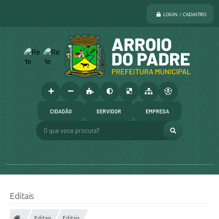
LOGIN / CADASTRO
CIDADÃO
SERVIDOR
EMPRESA
O que voce procura?
Editais
Editais
Editais