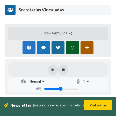
Secretarias Vinculadas
COMPARTILHAR
Secr
etar
ia
Mu
nici
pal
Newsletter
de
Inscreva-se e receba informativos
Cadastrar
Edu
caçã