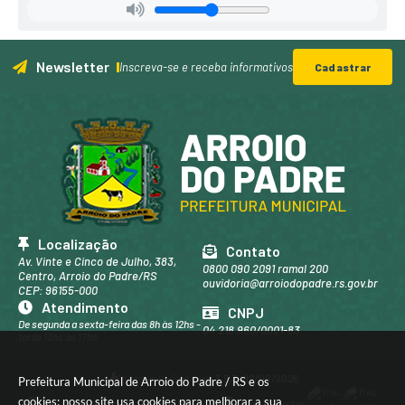
Newsletter
Inscreva-se e receba informativos
Cadastrar
Localização
Contato
Av. Vinte e Cinco de Julho, 383,
0800 090 2091 ramal 200
Centro, Arroio do Padre/RS
ouvidoria@arroiodopadre.rs.gov.br
CEP: 96155-000
Atendimento
CNPJ
De segunda a sexta-feira das 8h às 12hs -
04.218.960/0001-83
tarde 13hs às 17hs
Versão do Sistema:
3.5.3 - 19/06/2026
Prefeitura Municipal de Arroio do Padre / RS e os
cookies: nosso site usa cookies para melhorar a sua
Portal atualizado em:
07/08/2026 16:39
Dados Abertos