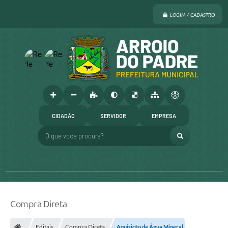
LOGIN / CADASTRO
CIDADÃO
SERVIDOR
EMPRESA
O que voce procura?
Compra Direta
Editais
Compra Direta
Aquisição de Água Mineral