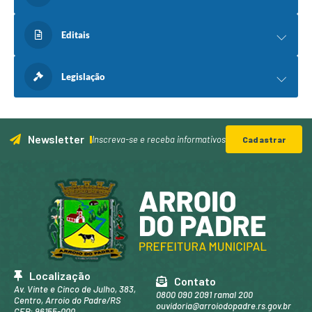
Editais
Legislação
Newsletter
Inscreva-se e receba informativos
Cadastrar
Localização
Contato
Av. Vinte e Cinco de Julho, 383,
0800 090 2091 ramal 200
Centro, Arroio do Padre/RS
ouvidoria@arroiodopadre.rs.gov.br
CEP: 96155-000