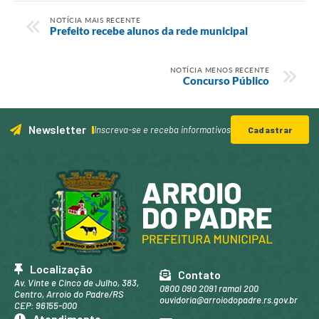
NOTÍCIA MAIS RECENTE
Prefeito recebe alunos da rede municipal
NOTÍCIA MENOS RECENTE
Concurso Público
Newsletter
Inscreva-se e receba informativos
Cadastrar
Localização
Contato
Av. Vinte e Cinco de Julho, 383,
0800 090 2091 ramal 200
Centro, Arroio do Padre/RS
ouvidoria@arroiodopadre.rs.gov.br
CEP: 96155-000
Atendimento