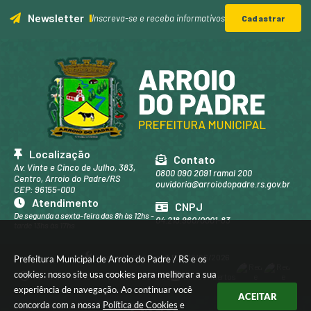
Newsletter
Inscreva-se e receba informativos
Cadastrar
Localização
Contato
Av. Vinte e Cinco de Julho, 383,
0800 090 2091 ramal 200
Centro, Arroio do Padre/RS
ouvidoria@arroiodopadre.rs.gov.br
CEP: 96155-000
Atendimento
CNPJ
De segunda a sexta-feira das 8h às 12hs -
04.218.960/0001-83
tarde 13hs às 17hs
Versão do Sistema:
3.5.3 - 19/06/2026
Prefeitura Municipal de Arroio do Padre / RS e os
cookies: nosso site usa cookies para melhorar a sua
Portal atualizado em:
06/08/2026 16:33
Dados Abertos
experiência de navegação. Ao continuar você
ACEITAR
concorda com a nossa
Política de Cookies
e