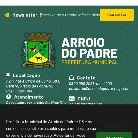
Newsletter
Inscreva-se e receba informativos
Cadastrar
Localização
Contato
Av. Vinte e Cinco de Julho, 383,
0800 090 2091 ramal 200
Centro, Arroio do Padre/RS
ouvidoria@arroiodopadre.rs.gov.br
CEP: 96155-000
Atendimento
CNPJ
De segunda a sexta-feira das 8h às 12hs -
04.218.960/0001-83
tarde 13hs às 17hs
Versão do Sistema:
3.5.3 - 19/06/2026
Prefeitura Municipal de Arroio do Padre / RS e os
cookies: nosso site usa cookies para melhorar a sua
Portal atualizado em:
07/08/2026 16:39
Dados Abertos
experiência de navegação. Ao continuar você