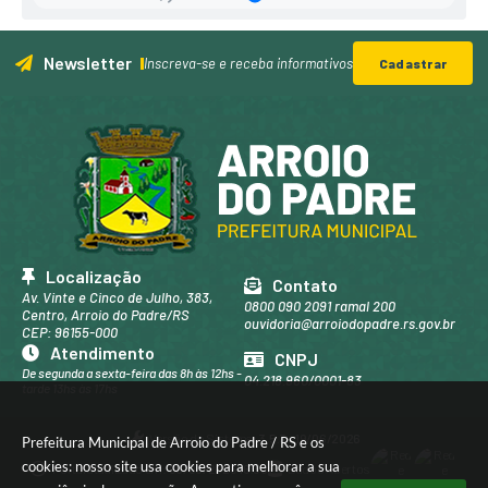
Mu
nici
pal
Newsletter
de
Inscreva-se e receba informativos
Cadastrar
Edu
caçã
o,
Cult
ura,
...
Raqu
iel
Scha
fer
Jahn
Localização
Contato
ke
Av. Vinte e Cinco de Julho, 383,
0800 090 2091 ramal 200
Centro, Arroio do Padre/RS
ouvidoria@arroiodopadre.rs.gov.br
CEP: 96155-000
Atendimento
CNPJ
De segunda a sexta-feira das 8h às 12hs -
04.218.960/0001-83
tarde 13hs às 17hs
Versão do Sistema:
3.5.3 - 19/06/2026
Prefeitura Municipal de Arroio do Padre / RS e os
cookies: nosso site usa cookies para melhorar a sua
Portal atualizado em:
06/08/2026 16:33
Dados Abertos