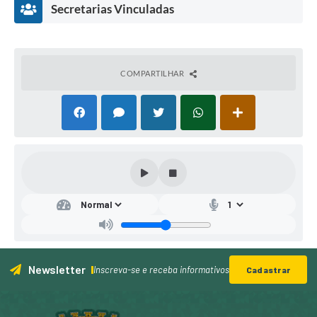
Secretarias Vinculadas
COMPARTILHAR
Secr
etar
ia
Mu
nici
pal
Newsletter
de
Inscreva-se e receba informativos
Cadastrar
Edu
caçã
o,