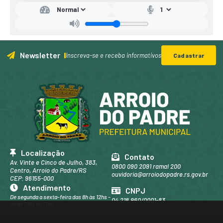
Newsletter
Inscreva-se e receba informativos
Cadastrar
Localização
Contato
Av. Vinte e Cinco de Julho, 383,
0800 090 2091 ramal 200
Centro, Arroio do Padre/RS
ouvidoria@arroiodopadre.rs.gov.br
CEP: 96155-000
Atendimento
CNPJ
De segunda a sexta-feira das 8h às 12hs -
04.218.960/0001-83
tarde 13hs às 17hs