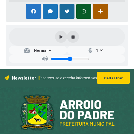
Secr
etar
ia
Mu
nici
pal
Newsletter
de
Inscreva-se e receba informativos
Cadastrar
Obr
as,
Infr
aest
rutu
ra,...
Otto
Augu
sto
Klug