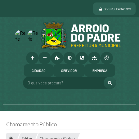
LOGIN / CADASTRO
CIDADÃO
SERVIDOR
EMPRESA
O que voce procura?
Chamamento Público
Editais
Chamamento Público