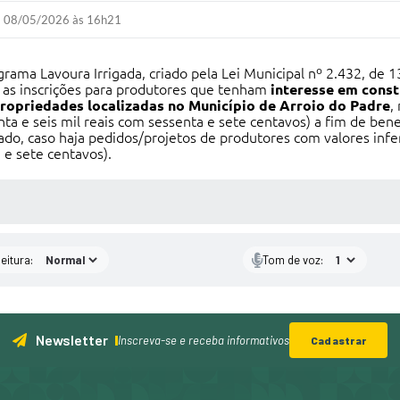
08/05/2026 às 16h21
rama Lavoura Irrigada, criado pela Lei Municipal nº 2.432, de 1
 as inscrições para produtores que tenham
interesse em const
ropriedades localizadas no Município de Arroio do Padre
,
ta e seis mil reais com sessenta e sete centavos) a fim de bene
ado, caso haja pedidos/projetos de produtores com valores infe
 e sete centavos).
 MÍDIAS
eitura:
Tom de voz:
Newsletter
Inscreva-se e receba informativos
Cadastrar