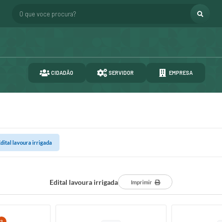
O que voce procura?
CIDADÃO
SERVIDOR
EMPRESA
dital lavoura irrigada
Edital lavoura irrigada
Imprimir
3