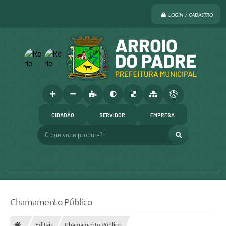
LOGIN / CADASTRO
CIDADÃO
SERVIDOR
EMPRESA
O que voce procura?
Chamamento Público
Editais
Chamamento Público