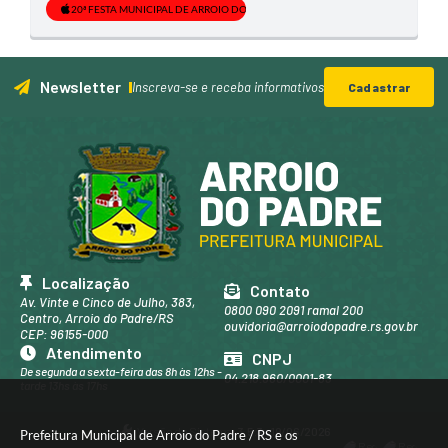
20ª FESTA MUNICIPAL DE ARROIO DO PADRE - 16ª FESTA REGIONAL DO CAQUI E
Newsletter
Inscreva-se e receba informativos
Cadastrar
Localização
Contato
Av. Vinte e Cinco de Julho, 383,
0800 090 2091 ramal 200
Centro, Arroio do Padre/RS
ouvidoria@arroiodopadre.rs.gov.br
CEP: 96155-000
Atendimento
CNPJ
De segunda a sexta-feira das 8h às 12hs -
04.218.960/0001-83
tarde 13hs às 17hs
Versão do Sistema:
3.5.3 - 19/06/2026
Prefeitura Municipal de Arroio do Padre / RS e os