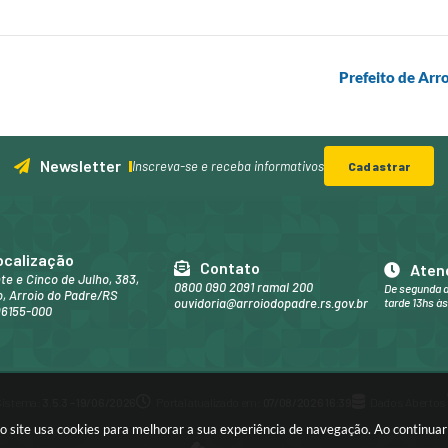
Prefeito de Arr
Newsletter
Inscreva-se e receba informativos
Cadastrar
ocalização
Contato
Aten
nte e Cinco de Julho, 383,
0800 090 2091 ramal 200
De segunda a
, Arroio do Padre/RS
ouvidoria@arroiodopadre.rs.gov.br
tarde 13hs às
96155-000
Sistema:
3.5.3 - 19/06/2026
Portal atualizado em:
07/08/2026 16:39
Dados Abertos
sso site usa cookies para melhorar a sua experiência de navegação. Ao continu