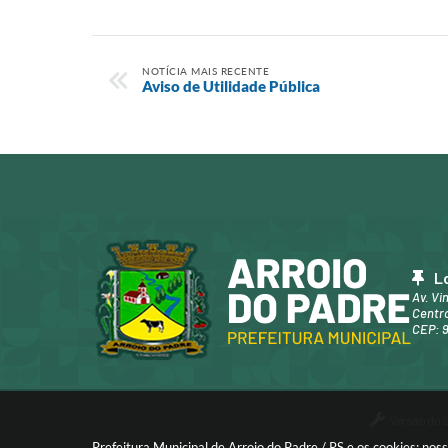
NOTÍCIA MAIS RECENTE
Aviso de Utilidade Pública
L
Av. Vi
Centro
CEP: 
Versão do 
Prefeitura Municipal de Arroio do Padre / RS e os cookies: no