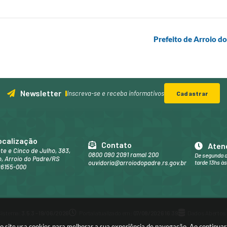
Prefeito de Arroio d
Newsletter
Inscreva-se e receba informativos
Cadastrar
ocalização
Contato
Aten
nte e Cinco de Julho, 383,
0800 090 2091 ramal 200
De segunda a
, Arroio do Padre/RS
ouvidoria@arroiodopadre.rs.gov.br
tarde 13hs às
96155-000
Sistema:
3.5.3 - 19/06/2026
Portal atualizado em:
07/08/2026 16:39
Dados Abertos
sso site usa cookies para melhorar a sua experiência de navegação. Ao continu