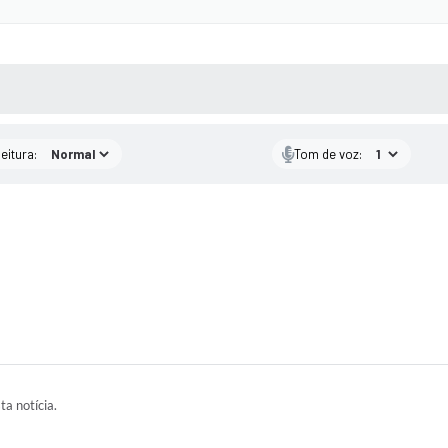
 MÍDIAS
RECEBA NOTÍCIAS
eitura:
Tom de voz:
ta notícia.