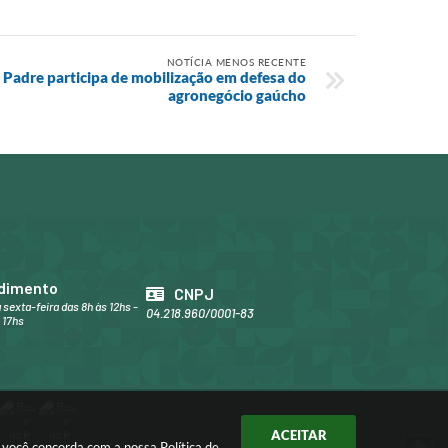
NOTÍCIA MENOS RECENTE
o Padre participa de mobilização em defesa do
agronegócio gaúcho
dimento
CNPJ
 sexta-feira das 8h às 12hs -
04.218.960/0001-83
 17hs
ACEITAR
ar você concorda com a nossa
Política de