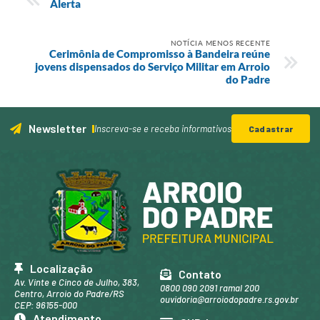
Alerta
NOTÍCIA MENOS RECENTE
Cerimônia de Compromisso à Bandeira reúne
jovens dispensados do Serviço Militar em Arroio
do Padre
Newsletter
Inscreva-se e receba informativos
Cadastrar
Localização
Contato
Av. Vinte e Cinco de Julho, 383,
0800 090 2091 ramal 200
Centro, Arroio do Padre/RS
ouvidoria@arroiodopadre.rs.gov.br
CEP: 96155-000
Atendimento