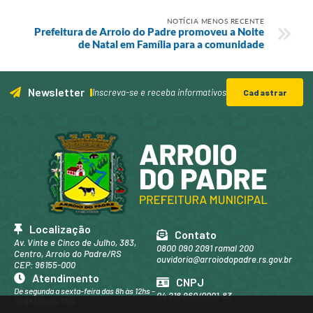
NOTÍCIA MENOS RECENTE
Prefeitura de Arroio do Padre promoveu a Noite
de Natal em Família para a comunidade
Newsletter
Inscreva-se e receba informativos
Cadastrar
Localização
Contato
Av. Vinte e Cinco de Julho, 383,
0800 090 2091 ramal 200
Centro, Arroio do Padre/RS
ouvidoria@arroiodopadre.rs.gov.br
CEP: 96155-000
Atendimento
CNPJ
De segunda a sexta-feira das 8h às 12hs -
04.218.960/0001-83
tarde 13hs às 17hs