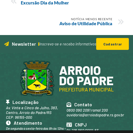
Excursão Dia da Mulher
NOTÍCIA MENOS RECENTE
Aviso de Utilidade Pública
Newsletter
Inscreva-se e receba informativos
Cadastrar
Localização
Contato
Av. Vinte e Cinco de Julho, 383,
0800 090 2091 ramal 200
Centro, Arroio do Padre/RS
ouvidoria@arroiodopadre.rs.gov.br
CEP: 96155-000
Atendimento
CNPJ
De segunda a sexta-feira das 8h às 12hs -
04.218.960/0001-83
tarde 13hs às 17hs