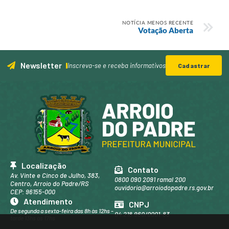
NOTÍCIA MENOS RECENTE
Votação Aberta
Newsletter
Inscreva-se e receba informativos
Cadastrar
Localização
Contato
Av. Vinte e Cinco de Julho, 383,
0800 090 2091 ramal 200
Centro, Arroio do Padre/RS
ouvidoria@arroiodopadre.rs.gov.br
CEP: 96155-000
Atendimento
CNPJ
De segunda a sexta-feira das 8h às 12hs -
04.218.960/0001-83
tarde 13hs às 17hs