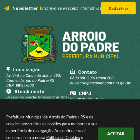
Newsletter
Inscreva-se e receba informativos
Cadastrar
Localização
Contato
Av. Vinte e Cinco de Julho, 383,
0800 090 2091 ramal 200
Centro, Arroio do Padre/RS
ouvidoria@arroiodopadre.rs.gov.br
CEP: 96155-000
Atendimento
CNPJ
De segunda a sexta-feira das 8h às 12hs -
04.218.960/0001-83
tarde 13hs às 17hs
Versão do Sistema:
3.5.3 - 19/06/2026
Prefeitura Municipal de Arroio do Padre / RS e os
cookies: nosso site usa cookies para melhorar a sua
Portal atualizado em:
07/08/2026 16:39
Dados Abertos
experiência de navegação. Ao continuar você
ACEITAR
concorda com a nossa
Política de Cookies
e