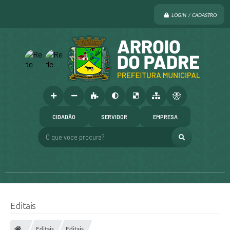
LOGIN / CADASTRO
CIDADÃO
SERVIDOR
EMPRESA
O que voce procura?
Editais
Editais
Editais