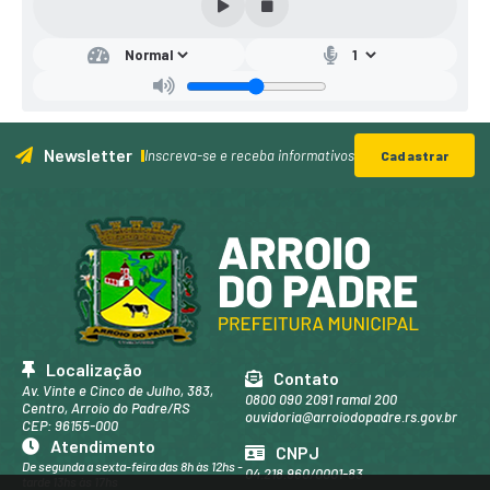
Newsletter
Inscreva-se e receba informativos
Cadastrar
Localização
Contato
Av. Vinte e Cinco de Julho, 383,
0800 090 2091 ramal 200
Centro, Arroio do Padre/RS
ouvidoria@arroiodopadre.rs.gov.br
CEP: 96155-000
Atendimento
CNPJ
De segunda a sexta-feira das 8h às 12hs -
04.218.960/0001-83
tarde 13hs às 17hs