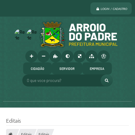
LOGIN / CADASTRO
CIDADÃO
SERVIDOR
EMPRESA
O que voce procura?
Editais
Editais
Editais