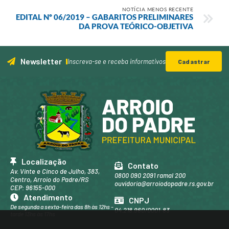
NOTÍCIA MENOS RECENTE
EDITAL Nº 06/2019 – GABARITOS PRELIMINARES
DA PROVA TEÓRICO-OBJETIVA
Newsletter
Inscreva-se e receba informativos
Cadastrar
Localização
Contato
Av. Vinte e Cinco de Julho, 383,
0800 090 2091 ramal 200
Centro, Arroio do Padre/RS
ouvidoria@arroiodopadre.rs.gov.br
CEP: 96155-000
Atendimento
CNPJ
De segunda a sexta-feira das 8h às 12hs -
04.218.960/0001-83
tarde 13hs às 17hs