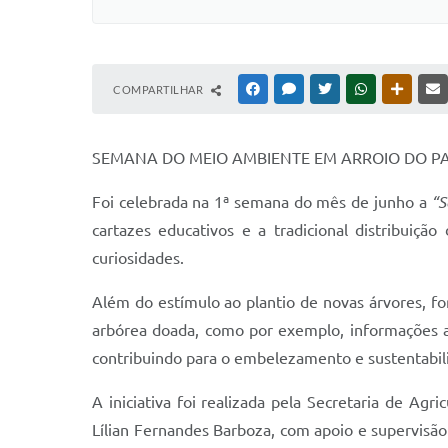
COMPARTILHAR
FACEBOOK
MESSENGER
TWITTER
WHATSAPP
OUTRAS
SEMANA DO MEIO AMBIENTE EM ARROIO DO P
Foi celebrada na 1ª semana do mês de junho a
“S
cartazes educativos e a tradicional distribuiç
curiosidades.
Além do estímulo ao plantio de novas árvores, f
arbórea doada, como por exemplo, informações a 
contribuindo para o embelezamento e sustentabili
A iniciativa foi realizada pela Secretaria de A
Lílian Fernandes Barboza, com
apoio e supervisão