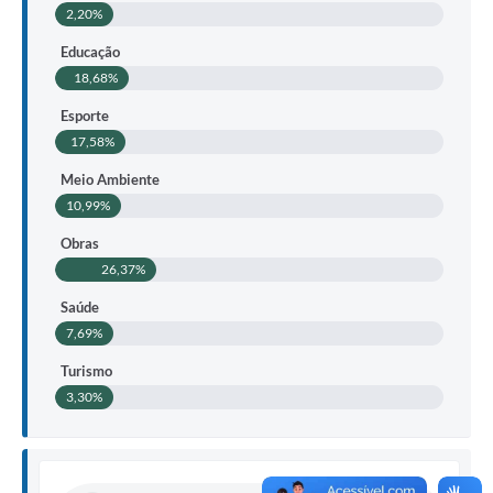
2,20%
Educação
18,68%
Esporte
17,58%
Meio Ambiente
10,99%
Obras
26,37%
Saúde
7,69%
Turismo
3,30%