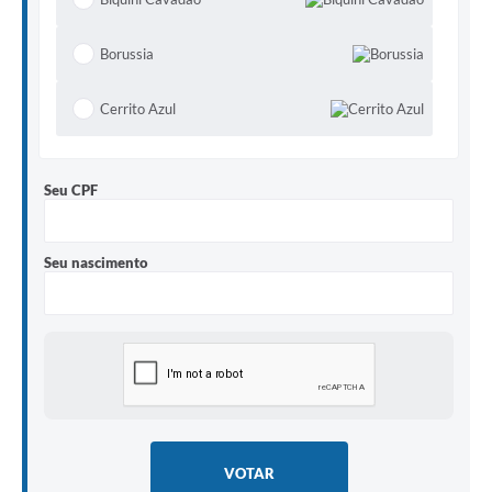
Borussia
Cerrito Azul
E.C. 15 de Outubro
Seu CPF
Falência
Seu nascimento
Nacional
Nova União
Olaria
Primasul
VOTAR