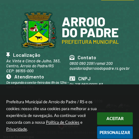
Localização
Contato
Av. Vinte e Cinco de Julho, 383,
0800 090 2091 ramal 200
Centro, Arroio do Padre/RS
ouvidoria@arroiodopadre.rs.gov.br
CEP: 96155-000
Atendimento
CNPJ
De segunda a sexta-feira das 8h às 12hs -
04.218.960/0001-83
tarde 13hs às 17hs
Versão do Sistema:
3.5.3 - 19/06/2026
Prefeitura Municipal de Arroio do Padre / RS e os
cookies: nosso site usa cookies para melhorar a sua
Portal atualizado em:
06/08/2026 15:39
Dados Abertos
experiência de navegação. Ao continuar você
ACEITAR
concorda com a nossa
Política de Cookies
e
Privacidade
.
PERSONALIZAR
© Copyright Instar - 2006-2026. Todos os direitos reservados -
Instar Tecnologia